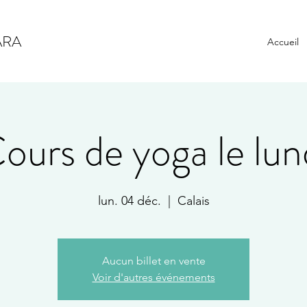
ARA
Accueil
ours de yoga le lun
lun. 04 déc.
  |  
Calais
Aucun billet en vente
Voir d'autres événements