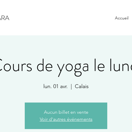
ARA
Accueil
ours de yoga le lun
lun. 01 avr.
  |  
Calais
Aucun billet en vente
Voir d'autres événements