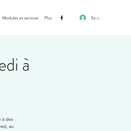
Se connecter
Modules et services
Plus
edi à
e à des
es), au