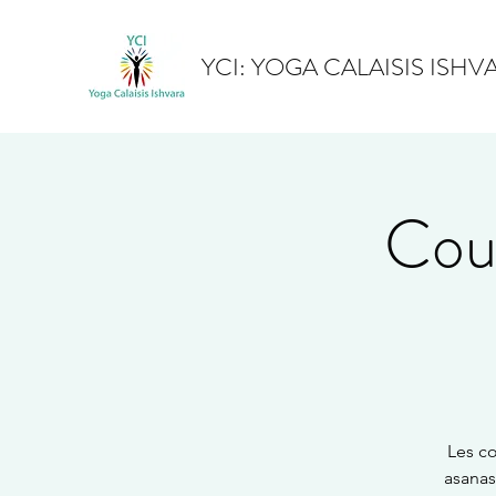
YCI: YOGA CALAISIS ISHV
Cour
Les co
asanas