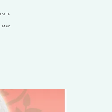
ans le
 et un