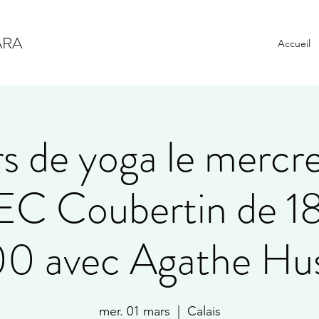
ARA
Accueil
s de yoga le mercre
C Coubertin de 18
00 avec Agathe Hu
mer. 01 mars
  |  
Calais