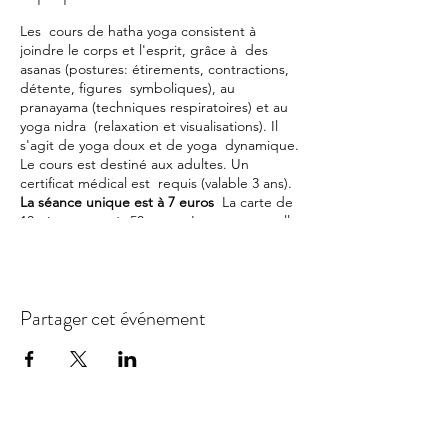
Les cours de hatha yoga consistent à
joindre le corps et l'esprit, grâce à des
asanas (postures: étirements, contractions,
détente, figures symboliques), au
pranayama (techniques respiratoires) et au
yoga nidra (relaxation et visualisations). Il
s'agit de yoga doux et de yoga dynamique.
Le cours est destiné aux adultes. Un
certificat médical est requis (valable 3 ans).
La séance unique est à 7 euros
La carte de
10 séances est à 50 euros. La carte annuelle
est à 120 euros. L'adhésion est finalisée
avec le paiement de la cotisation annuelle
de 10 euros.
Partager cet événement