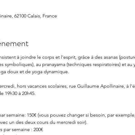
naire, 62100 Calais, France
vénement
istent à joindre le corps et l'esprit, grâce à des asanas (postur
es symboliques), au pranayama (techniques respiratoires) et au y
e yoga doux et de yoga dynamique.
edi, hors vacances scolaires, rue Guillaume Apollinaire, à l'ét
de 19h30 à 20h45.
 par semaine: 150€ (vous pouvez changer si besoin, par exemple,
avec un des deux cours du mercredi soir).
rs par semaine : 200€