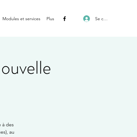
Se connecter
Modules et services
Plus
ouvelle
e à des
es), au