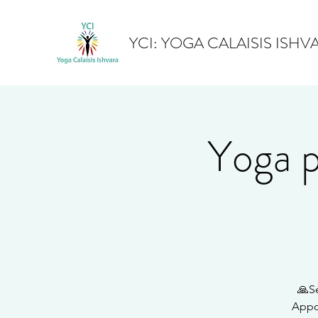
YCI: YOGA CALAISIS ISHV
Yoga p
🙏S
Appor