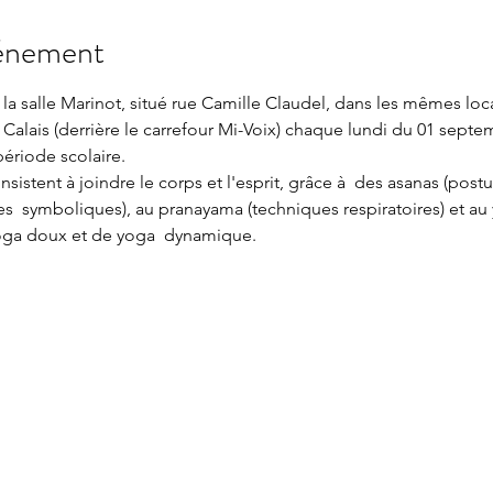
vénement
la salle Marinot, situé rue Camille Claudel, dans les mêmes loc
Calais (derrière le carrefour Mi-Voix) chaque lundi du 01 septe
période scolaire.
sistent à joindre le corps et l'esprit, grâce à  des asanas (postu
es  symboliques), au pranayama (techniques respiratoires) et au y
e yoga doux et de yoga  dynamique.