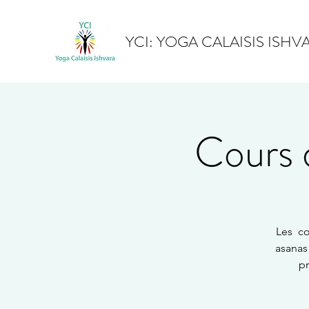
YCI: YOGA CALAISIS ISHV
Cours 
Les co
asanas
pr