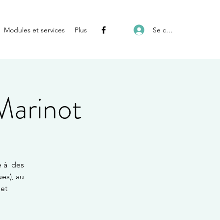
Se connecter
Modules et services
Plus
Marinot
e à des
es), au
 et