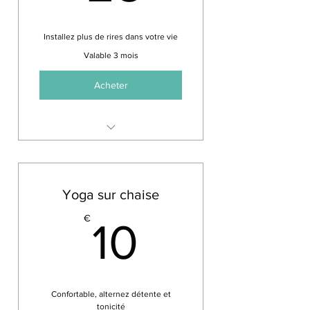
Installez plus de rires dans votre vie
Valable 3 mois
Acheter
Rires et détente assurés
Intervention "entreprise" pour
10 personnes minimum
Yoga sur chaise
25€ par personne
10€
€
10
Confortable, alternez détente et
tonicité