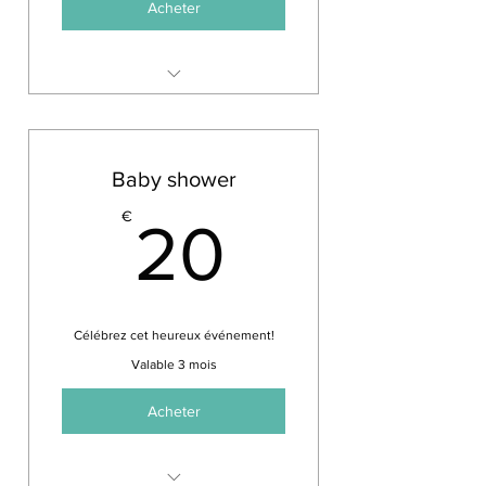
Acheter
Intervention de deux heures
pour 10 personnes minimum
40€ par personne
Baby shower
Préférable d'obter pour un cycle
20€
€
de quatre interventions
20
Célébrez cet heureux événement!
Valable 3 mois
Acheter