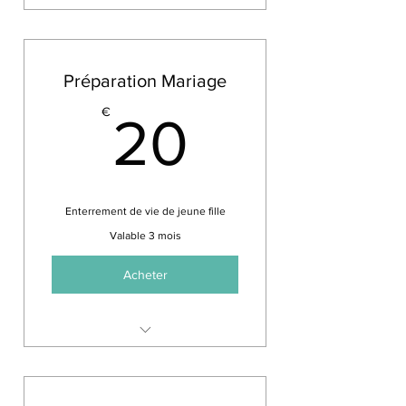
Intervention d'une heure pour
10 personnes minimum.
20€ par personne
Préparation Mariage
20€
€
20
Enterrement de vie de jeune fille
Valable 3 mois
Acheter
Intervention d'une heure pour
10 personnes minimum
20€ par personne