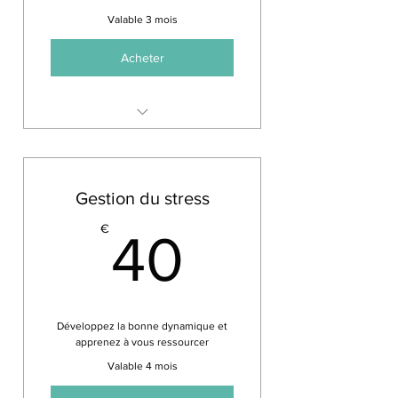
Valable 3 mois
Acheter
Mobilisation de tout le corps en
toute sécurité
Intervention de trente minutes
Gestion du stress
pour 10 personnes
40€
€
10€ par personne
40
Développez la bonne dynamique et
apprenez à vous ressourcer
Valable 4 mois