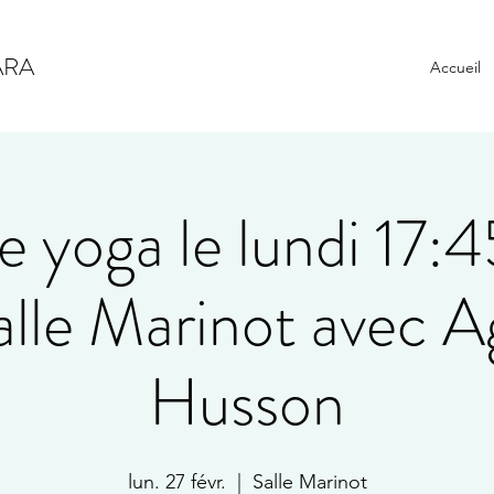
ARA
Accueil
e yoga le lundi 17:
salle Marinot avec 
Husson
lun. 27 févr.
  |  
Salle Marinot