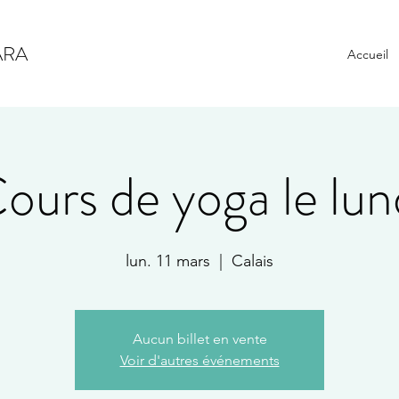
ARA
Accueil
ours de yoga le lun
lun. 11 mars
  |  
Calais
Aucun billet en vente
Voir d'autres événements