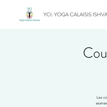
YCI: YOGA CALAISIS ISHV
Cour
Les co
asanas