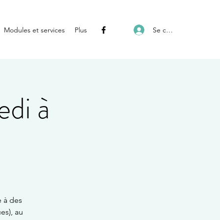
Se connecter
Modules et services
Plus
edi à
e à des
es), au