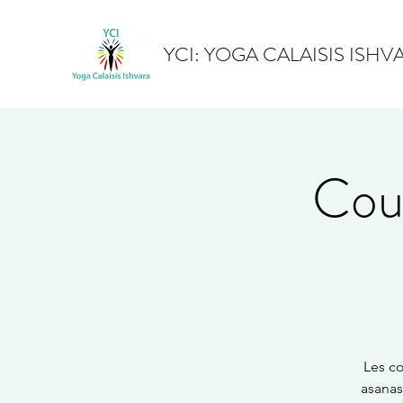
YCI: YOGA CALAISIS ISHV
Cour
Les co
asanas