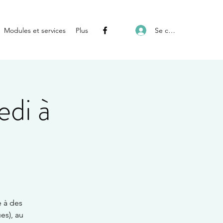
Se connecter
Modules et services
Plus
edi à
e à des
es), au