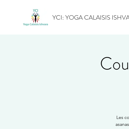
YCI: YOGA CALAISIS ISHV
Cour
Les co
asanas