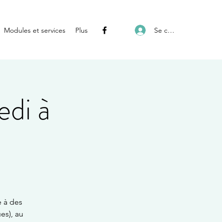
Se connecter
Modules et services
Plus
edi à
e à des
es), au