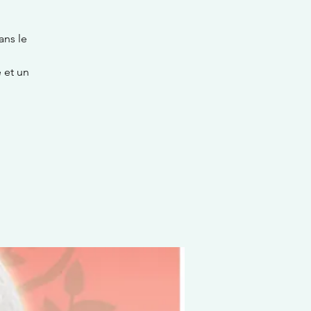
ans le
 et un