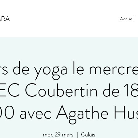
ARA
Accueil
s de yoga le mercre
C Coubertin de 18
00 avec Agathe Hu
mer. 29 mars
  |  
Calais