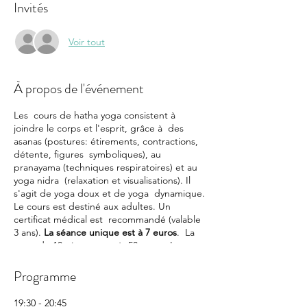
Invités
Voir tout
À propos de l'événement
Les cours de hatha yoga consistent à
joindre le corps et l'esprit, grâce à des
asanas (postures: étirements, contractions,
détente, figures symboliques), au
pranayama (techniques respiratoires) et au
yoga nidra (relaxation et visualisations). Il
s'agit de yoga doux et de yoga dynamique.
Le cours est destiné aux adultes. Un
certificat médical est recommandé (valable
3 ans).
La séance unique est à 7 euros
. La
carte de 10 séances est à 50 euros. La carte
annuelle est à 120 euros. L'adhésion est
finalisée avec le paiement de la cotisation
Programme
annuelle de 10 euros.
19:30 - 20:45