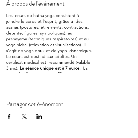
À propos de l'événement
Les cours de hatha yoga consistent à
joindre le corps et l'esprit, grâce à des
asanas (postures: étirements, contractions,
détente, figures symboliques), au
pranayama (techniques respiratoires) et au
yoga nidra (relaxation et visualisations). Il
s'agit de yoga doux et de yoga dynamique.
Le cours est destiné aux adultes. Un
certificat médical est recommandé (valable
3 ans).
La séance unique est à 7 euros
. La
carte de 10 séances est à 50 euros. La carte
annuelle est à 120 euros. L'adhésion est
finalisée avec le paiement de la cotisation
annuelle de 10 euros.
Partager cet événement