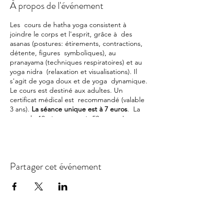
À propos de l'événement
Les cours de hatha yoga consistent à
joindre le corps et l'esprit, grâce à des
asanas (postures: étirements, contractions,
détente, figures symboliques), au
pranayama (techniques respiratoires) et au
yoga nidra (relaxation et visualisations). Il
s'agit de yoga doux et de yoga dynamique.
Le cours est destiné aux adultes. Un
certificat médical est recommandé (valable
3 ans).
La séance unique est à 7 euros
. La
carte de 10 séances est à 50 euros. La carte
annuelle est à 120 euros. L'adhésion est
finalisée avec le paiement de la cotisation
annuelle de 10 euros.
Partager cet événement