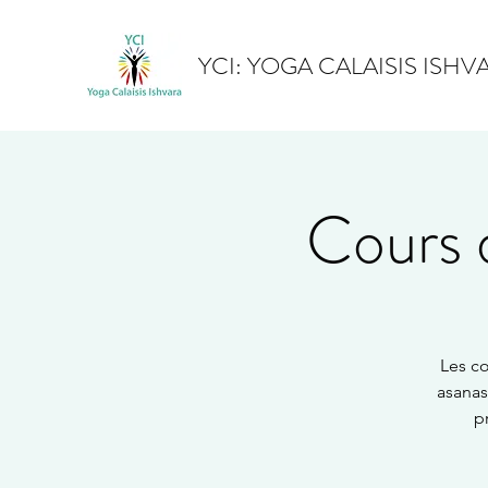
YCI: YOGA CALAISIS ISHV
Cours d
Les co
asanas
p