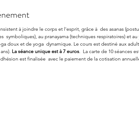
vénement
sistent à joindre le corps et l'esprit, grâce à  des asanas (postu
es  symboliques), au pranayama (techniques respiratoires) et au y
e yoga doux et de yoga  dynamique. Le cours est destiné aux adult
ans). 
La séance unique est à 7 euros
.  La carte de 10 séances est
adhésion est finalisée  avec le paiement de la cotisation annuell