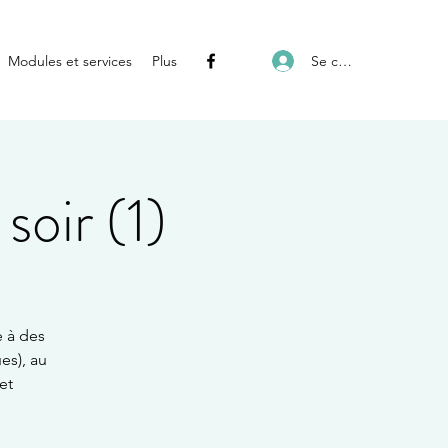
Se connecter
Modules et services
Plus
soir (1)
e à des
es), au
et