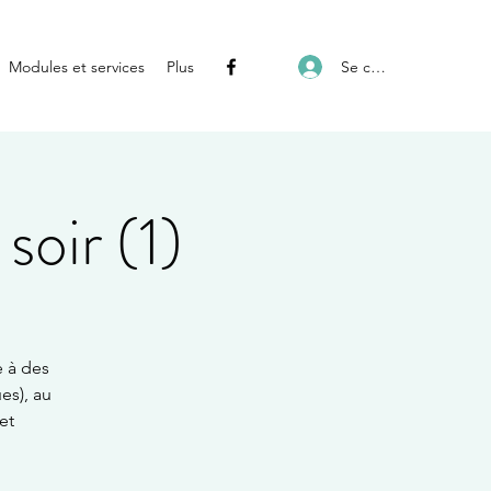
Se connecter
Modules et services
Plus
soir (1)
e à des
es), au
et