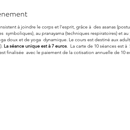
vénement
istent à joindre le corps et l'esprit, grâce à des asanas (postu
res symboliques), au pranayama (techniques respiratoires) et au 
e yoga doux et de yoga dynamique. Le cours est destiné aux adult
).
La séance unique est à 7 euros
. La carte de 10 séances est à 
est finalisée avec le paiement de la cotisation annuelle de 10 