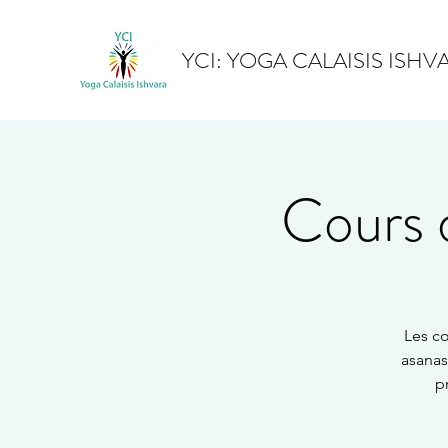
YCI: YOGA CALAISIS ISHV
Cours d
Les co
asanas
p