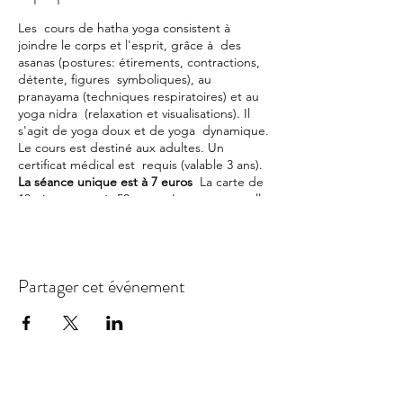
Les cours de hatha yoga consistent à
joindre le corps et l'esprit, grâce à des
asanas (postures: étirements, contractions,
détente, figures symboliques), au
pranayama (techniques respiratoires) et au
yoga nidra (relaxation et visualisations). Il
s'agit de yoga doux et de yoga dynamique.
Le cours est destiné aux adultes. Un
certificat médical est requis (valable 3 ans).
La séance unique est à 7 euros
La carte de
10 séances est à 50 euros. La carte annuelle
est à 120 euros. L'adhésion est finalisée
avec le paiement de la cotisation annuelle
de 10 euros.
Partager cet événement