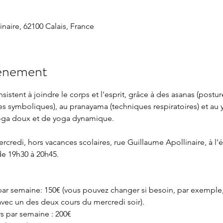
naire, 62100 Calais, France
vénement
istent à joindre le corps et l'esprit, grâce à des asanas (postur
es symboliques), au pranayama (techniques respiratoires) et au y
e yoga doux et de yoga dynamique.
edi, hors vacances scolaires, rue Guillaume Apollinaire, à l'ét
de 19h30 à 20h45.
 par semaine: 150€ (vous pouvez changer si besoin, par exemple,
avec un des deux cours du mercredi soir).
rs par semaine : 200€