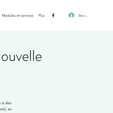
Se connecter
Modules et services
Plus
ouvelle
e à des
es), au