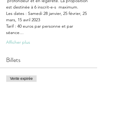
 profondeur et en légèreté. La proposition 
est destinée à 6 inscrit-e-s  maximum.
Les dates : Samedi 28 janvier, 25 février, 25 
mars, 15 avril 2023
Tarif : 40 euros par personne et par 
séance…
Afficher plus
Billets
Vente expirée
Type de billet
Rencontre ton enfant intérieur
Plus d'info
Prix
160,00 €