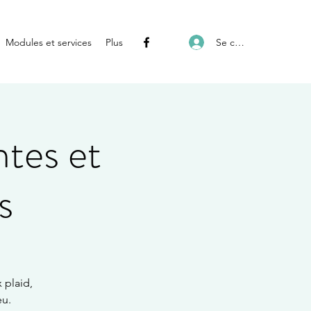
Se connecter
Modules et services
Plus
tes et
s
 plaid,
eu.